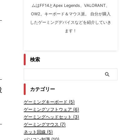
ムはFF14とApex Legends、VALORANT、
OW2。キーボード＆マウス派。 自分が購入
したゲーミングデバイスなどを紹介していき
ます！
検索
設
カテゴリー
ゲーミングキーボード (5)
ゲーミングソフトウェア (6)
ゲーミングヘッドセット (3)
ゲーミングマウス (7)
ネット回線 (5)
パソコン知識 (10)