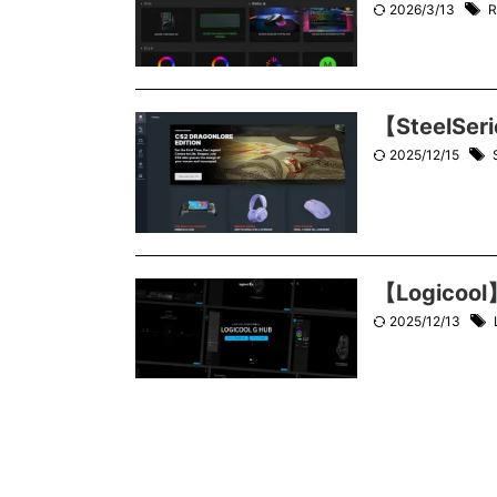
2026/3/13
R
【SteelS
2025/12/15
【Logic
2025/12/13